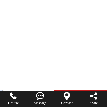




Hotline
Message
Contact
Share