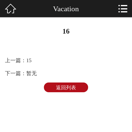


Vacation
HOME

About US
16
Services
SHOWCASE
上一篇：15
NEWS
下一篇：暂无
E-MAIL
返回列表
CONTACT